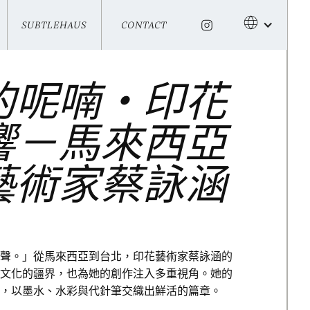
SUBTLEHAUS
CONTACT
SUBTLEHAUS
CONTACT
的呢喃・印花
響－馬來西亞
藝術家蔡詠涵
聲。」從馬來西亞到台北，印花藝術家蔡詠涵的
文化的疆界，也為她的創作注入多重視角。她的
，以墨水、水彩與代針筆交織出鮮活的篇章。