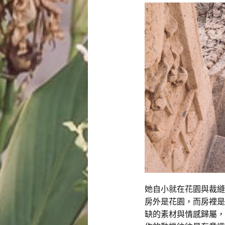
她自小就在花園與裁縫
房外是花園，而房裡是
缺的素材與情感歸屬，