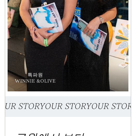
특파원
WINNIE &OLIVE
OUR STORY
OUR STORY
OUR STOR