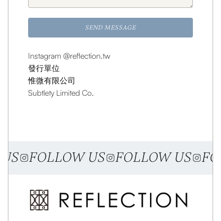
Instagram
@reflection.tw
發行單位
惟微有限公司
Subtlety Limited Co.
 US
FOLLOW US
FOLLOW US
FO