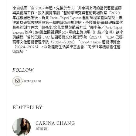
來自桃園︒自 2007 年起，先後於台北︑北京與上海的當代藝術畫廊
與美術館工作，投入展覽策劃︑藝術家研究與藝術現場觀察︒2020
年起移居巴黎後，負責 Paris–Taipei Express 藝術課程策劃與講授，專
注於以研究者視角與第一線的藝術現場經驗，帶領讀著/學員理解當代
藝術的創作理念︑藝術史/文化背景與觀看方式︒郭中荃／Paris-Taipei
Express 迄今已組織並開設超過60+場線上與現場（巴黎／台灣）講座
與課程︒曾於巴黎 EAC 法國藝術文化管理學院（2024）︑IESA 巴黎
高等文化藝術管理學院（2024–2026）︑OneArt Taipei 藝術博覽會
（2024–2025），以及陸府生活美學基金會︑同學社等機構擔任藝
術講師︒
FOLLOW
Instagram
EDITED BY
CARINA CHANG
總編輯