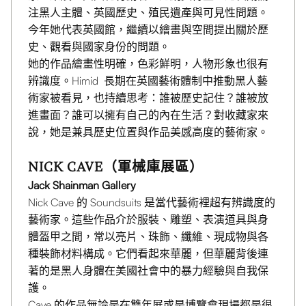
注黑人主體、英國歷史、殖民遺產與可見性問題。
今年她代表英國館，繼續以繪畫與空間提出關於歷
史、觀看與國家身份的問題。
她的作品繪畫性明確，色彩鮮明，人物形象也很有
辨識度。Himid 長期在英國藝術體制中推動黑人藝
術家被看見，也持續思考：誰被歷史記住？誰被放
進畫面？誰可以擁有自己的內在生活？對收藏家來
說，她是兼具歷史位置與作品美感高度的藝術家。
NICK CAVE（軍械庫展區）
Jack Shainman Gallery
Nick Cave 的 Soundsuits 是當代藝術裡超有辨識度的
藝術家。這些作品介於服裝、雕塑、表演道具與身
體盔甲之間，常以亮片、珠飾、纖維、現成物與各
種裝飾材料構成。它們看起來華麗，但華麗背後連
著的是黑人身體在美國社會中的暴力經驗與自我保
護。
Cave 的作品無論是在雙年展或是博覽會現場都是很